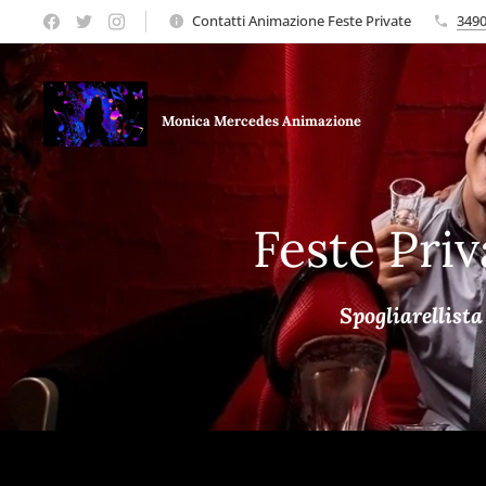
Contatti Animazione Feste Private
349
Monica Mercedes Animazione
Feste Priv
Spogliarellist