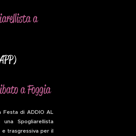
arellista a
SAPP)
libato a Foggia
na Festa di ADDIO AL
na Spogliarellista
 e trasgressiva per il