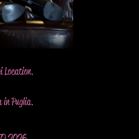
ri Location.
a in Puglia.
TO 2026