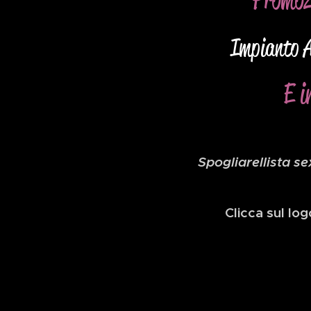
Impianto Au
E i
Spogliarellista se
Clicca sul lo