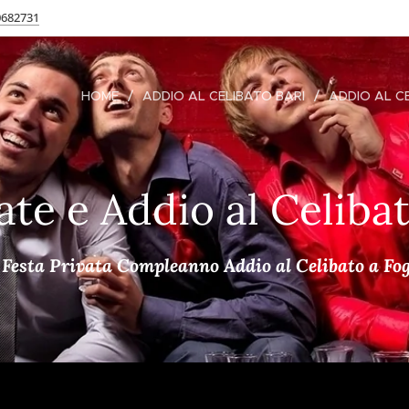
0682731
HOME
ADDIO AL CELIBATO BARI
ADDIO AL C
ate e Addio al Celiba
a Festa Privata Compleanno Addio al Celibato a Fog