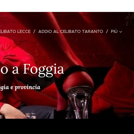
ELIBATO LECCE
ADDIO AL CELIBATO TARANTO
PIÙ
to a Foggia
gia e provincia