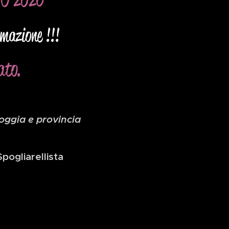
imazione !!!
ato.
Foggia e provincia
pogliarellista